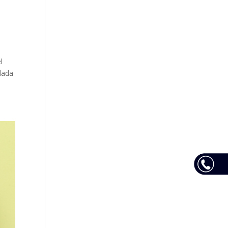
l
ndada