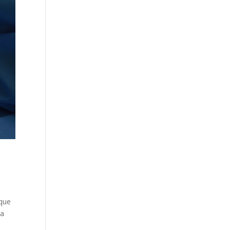
 que
ra