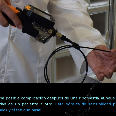
 una posible complicación después de una rinoplastía, aunq
idad de un paciente a otro.
Esta pérdida de sensibilidad p
ales y el tabique nasal.