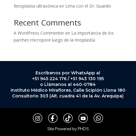
Rinoplastia ultrasónica en Lima con el Dr. Guanilo
Recent Comments
A WordPress Commenter
en
La importancia de los
parches micropore luego de la rinoplastía
Escríbenos por WhatsApp al
+51 945 224 176 / +51 943 130 195
o Llámanos al 440-0784
Instituto Médico Miraflores, Calle Scipión Llona 180
Consultorio 303 (Alt. cuadra 41 de la Av. Arequipa)
Site Po
wered by
PHDS