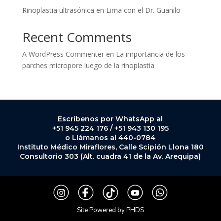
Rinoplastia ultrasónica en Lima con el Dr. Guanilo
Recent Comments
A WordPress Commenter
en
La importancia de los
parches micropore luego de la rinoplastía
Escríbenos por WhatsApp al
+51 945 224 176 / +51 943 130 195
o Llámanos al 440-0784
Instituto Médico Miraflores, Calle Scipión Llona 180
Consultorio 303 (Alt. cuadra 41 de la Av. Arequipa)
Site Po
wered by
PHDS