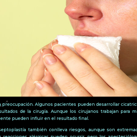
a preocupación. Algunos pacientes pueden desarrollar cicatrices
ultados de la cirugía. Aunque los cirujanos trabajan para mi
ente pueden influir en el resultado final.
a septoplastía también conlleva riesgos, aunque son extre
r y reacciones alérgicas pueden ocurrir, pero los anestesiólo